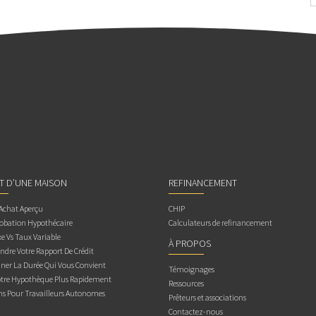
AT D’UNE MAISON
REFINANCEMENT
 Achat Aperçu
CHIP
obation Hypothécaire
Calculateurs de refinancement
e Vs Taux Variable
À PROPOS
dre Votre Rapport De Crédit
ner La Durée Qui Vous Convient
Témoignages
otre Hypothèque Plus Rapidement
Ressources
ns Pour Travailleurs Autonomes
Prêteurs et associations
Contactez-nous