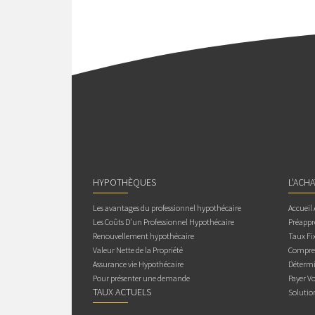
HYPOTHÈQUES
L’ACH
Les avantages du professionnel hypothécaire
Accueil
Les Coûts D’un Professionnel Hypothécaire
Préappr
Renouvellement hypothécaire
Taux Fix
Valeur Nette de la Propriété
Compren
Assurance vie Hypothécaire
Détermi
Pour présenter une demande
Payer V
TAUX ACTUELS
Solutio